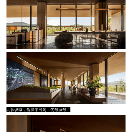
共饮谈噱，偷得半日闲，优哉游哉！