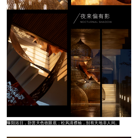
曝阳浴日，卧赏天色收眼底；松风清襟袖，别有天地非人间。
斜风
细雨，青石蓝天，悠游林下，享四季风。