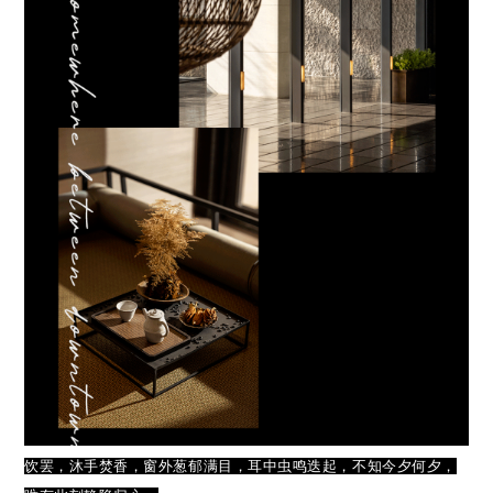
饮
罢，沐手焚香，窗外葱郁满目，耳中虫鸣迭起，不知今夕何夕，