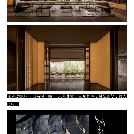
“石泉远愈响，山鸟时一喧”。未见其境，先闻其声，树影婆娑，拨人
心弦。