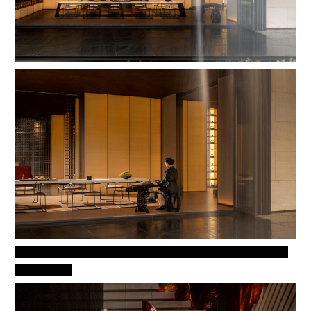
观瀑、摘星，望溪涧流水，山水间，云雾里，飘飘乎如遗世独立，
羽化而登仙。