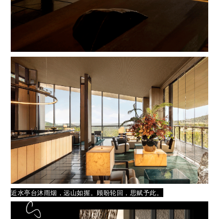
近水亭台沐雨烟，远山如握。
顾盼轮回，思赋予此。