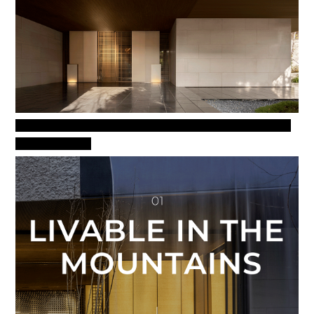
乐山者眼中，山居是远眺峻岭苍茫，闲看花开花落与云卷云舒，更
是幻听雨打窗棂。