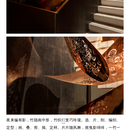
夜来偏有影，竹隐画中形，竹织
灯
笼巧玲珑。选、片、削、编织、
定型；画、叠、剪、揭、定样。片片随风舞，摇曳影绰绰，一竹一