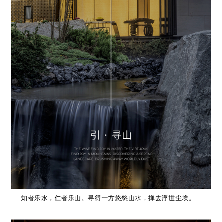
知者乐水，仁者乐山。寻得一方悠悠山水，掸去浮世尘埃。