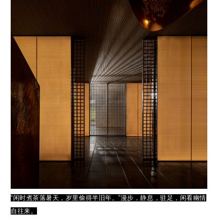
“闲时煮茶落暑天，岁里偷得半旧年。”漫步，静息，驻足，闲看幽情
自往来。