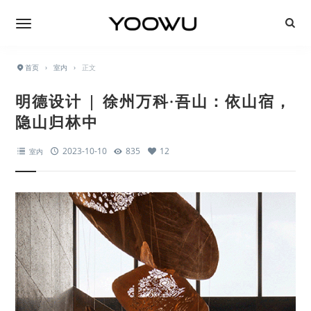
首页
›
室内
›
正文
明德设计 | 徐州万科·吾山：依山宿，
隐山归林中
2023-10-10
835
12
室内