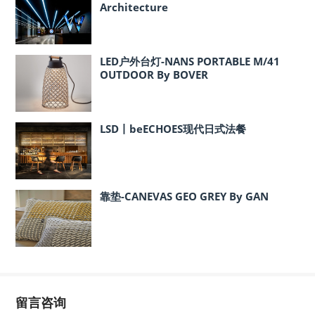
Architecture
LED户外台灯-NANS PORTABLE M/41
OUTDOOR By BOVER
LSD丨beECHOES现代日式法餐
靠垫-CANEVAS GEO GREY By GAN
留言咨询