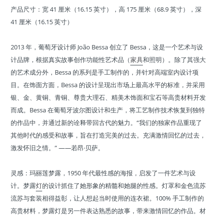
产品尺寸：宽 41 厘米（16.15 英寸），高 175 厘米（68.9 英寸），深
41 厘米（16.15 英寸）
2013 年，葡萄牙设计师 João Bessa 创立了 Bessa，这是一个艺术与设
计品牌，根据真实故事创作功能性艺术品（
家具
和照明）。除了其强大
的艺术成分外，Bessa 的系列是手工制作的，并针对高端室内设计项
目。在饰面方面，Bessa 的设计呈现出市场上最高水平的标准，并采用
银、金、黄铜、青铜、尊贵大理石、精美木饰面和宝石等高贵材料开发
而成。Bessa 在葡萄牙波尔图设计和生产，将工艺制作技术恢复到独特
的作品中，并通过新的诠释带回古代的魅力。“我们的独家作品重现了
其他时代的感受和故事，旨在打造完美的过去。充满激情回忆的过去，
激发怀旧之情。” ——若昂·贝萨。
灵感：玛丽莲梦露，1950 年代最性感的海报，启发了一件艺术与设
计。梦露
灯
的设计抓住了她形象的精髓和她腿的性感。灯罩和金色流苏
流苏与套装相得益彰，让人想起当时使用的连衣裙。100% 手工制作的
高贵材料，梦露灯是另一件表达熟悉的故事，带来激情回忆的作品。材