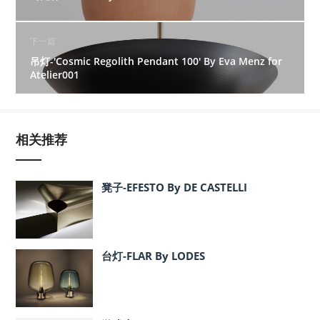
下一篇
吊灯-'Cosmic Regolith Pendant 100' By Eva Menz for
Atelier001
相关推荐
凳子-EFESTO By DE CASTELLI
台灯-FLAR By LODES