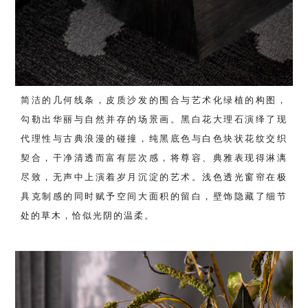
简洁的几何线条，皮质沙发的围合与艺术化绿植的构图，
勾勒出华丽与自然并存的场景画。黑白花大理石演绎了现
代理性与古典浪漫的碰撞，纯黑底色与白色块状花纹交织
契合，干净清透而富有层次感，将尊容、典雅表现得淋漓
尽致，无声中上演着岁月沉淀的艺术。浅色透光窗帘在极
具克制感的同时赋予空间大面积的留白，壁饰隐藏了细节
处的草木，恰似光阴的温柔。