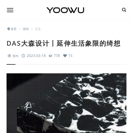
首页
›
室内
›
正文
DAS大森设计丨延伸生活象限的绮想
2023-03-18
778
15
室内