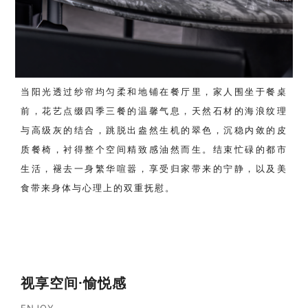
当阳光透过纱帘均匀柔和地铺在餐厅里，家人围坐于餐桌
前，花艺点缀四季三餐的温馨气息，天然石材的海浪纹理
与高级灰的结合，跳脱出盎然生机的翠色，沉稳内敛的皮
质餐椅，衬得整个空间精致感油然而生。结束忙碌的都市
生活，褪去一身繁华喧嚣，享受归家带来的宁静，以及美
食带来身体与心理上的双重抚慰。
视享空间·愉悦感