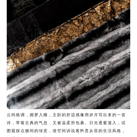
云间格调，拥梦入睡，主卧的舒适感像用岁月写出来的一首
诗，带着古典的气息，又被温柔所包裹。日光透窗漫入，试
图窥探点缀间的绿意，借空间诉说着矜贵从容的生活风格，