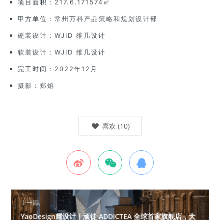
项目面积：217.6.171574㎡
甲方单位：常州万科产品策略和规划设计部
硬装设计：WJID 维几设计
软装设计：WJID 维几设计
完工时间：2022年12月
摄影：郑焰
喜欢
(
10
)
上一篇
YaoDesign耀设计｜​顽徒 ADDICTEA 全球首家旗舰店，大