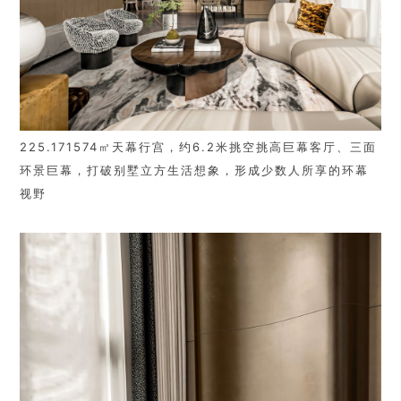
225.171574㎡天幕行宫，约6.2米挑空挑高巨幕客厅、三面
环景巨幕，打破别墅立方生活想象，形成少数人所享的环幕
视野