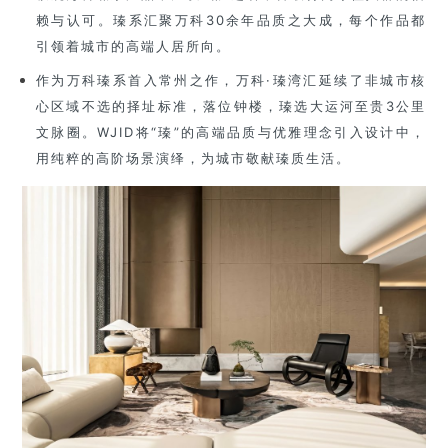
赖与认可。瑧系汇聚万科30余年品质之大成，每个作品都
引领着城市的高端人居所向。
作为万科瑧系首入常州之作，万科·瑧湾汇延续了非城市核
心区域不选的择址标准，落位钟楼，瑧选大运河至贵3公里
文脉圈。WJID将“瑧”的高端品质与优雅理念引入设计中，
用纯粹的高阶场景演绎，为城市敬献瑧质生活。