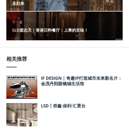
圣归来
下一篇
SLD梁志天｜香港日料餐厅：上乘的至味！
相关推荐
IF DESIGN | 奇趣IP打造城市未来新名片：
金茂丹阳眼镜城生活馆
LSD丨侨鑫·保利·汇景台