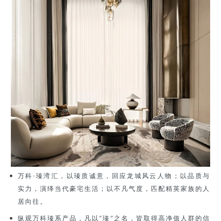
万科·瑧湾汇，以瑧质诚意，回应龙城风云人物；以品质与
实力，演绎当代豪宅生活；以不凡气度，匹配精英家族的人
居向往。
纵观万科瑧系产品，凡以“瑧”之名，皆取得高净值人群的信