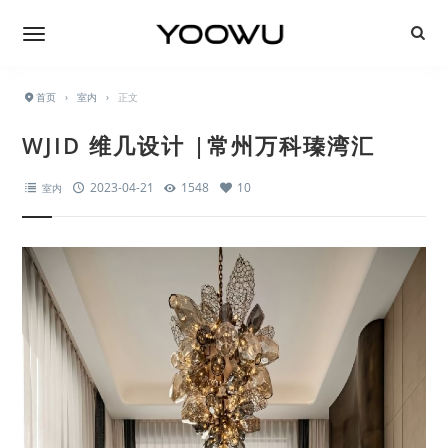
首页
›
室内
›
正文
WJID 维几设计 |常州万科瑧湾汇
2023-04-21
1548
10
室内