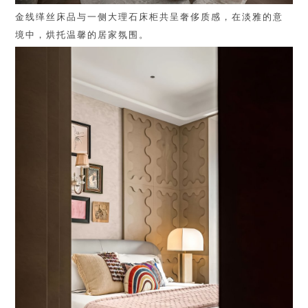
金线缂丝床品与一侧大理石床柜共呈奢侈质感，在淡雅的意
境中，烘托温馨的居家氛围。