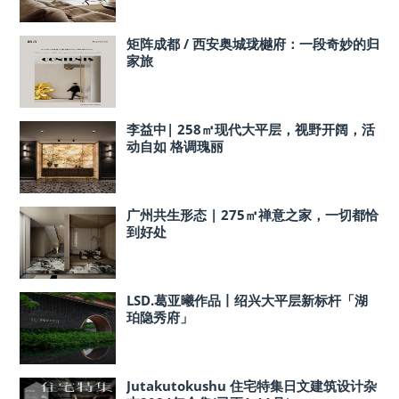
矩阵成都 / 西安奥城珑樾府：一段奇妙的归
家旅
李益中| 258㎡现代大平层，视野开阔，活
动自如 格调瑰丽
广州共生形态 | 275㎡禅意之家，一切都恰
到好处
LSD.葛亚曦作品丨绍兴大平层新标杆「湖
珀隐秀府」
Jutakutokushu 住宅特集日文建筑设计杂