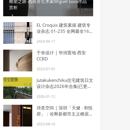
雕塑之旅-西班牙艺术家Miguel Guía作品
赏析
EL Croquis 建筑素描 建筑专
业杂志 01-235 全网最全163
本，2026年重新收集1993-
2024-06-17
2026年(共31.37GB) 赠送
John Pawson (1995-2022)特
于舍设计 | 华润置地·西安
刊
CCBD
2023-07-05
Jutakukenchiku住宅建筑日文
设计杂志2026年合集(已更1-
8月)
2026-01-12
诗意空间 | 深圳「天健 · 和悦
府」：诠释新都市主义栖居范
本
2023-08-16