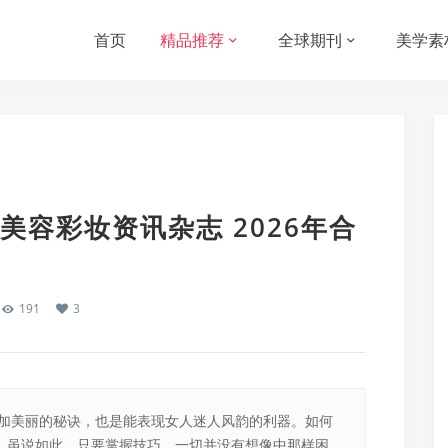
首页
精品推荐
全球期刊
美学素
尚美容彩妆资讯杂志 2026年合
191
3
更加美丽的秘诀，也是能表现女人迷人风韵的利器。如何
。虽说如此，只要掌握技巧，一切并没有想像中那样困