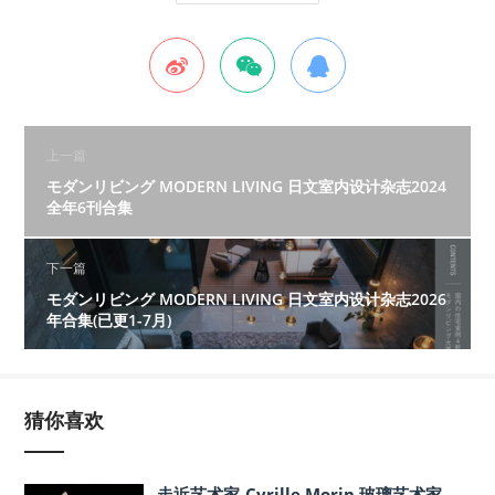
上一篇
モダンリビング MODERN LIVING 日文室内设计杂志2024
全年6刊合集
下一篇
モダンリビング MODERN LIVING 日文室内设计杂志2026
年合集(已更1-7月)
猜你喜欢
走近艺术家-Cyrille Morin 玻璃艺术家