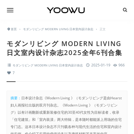
首页
›
モダンリビング MODERN LIVING 日本室内设计杂志
›
正文
モダンリビング MODERN LIVING
日文室内设计杂志2025全年6刊合集
2025-01-19
966
モダンリビング MODERN LIVING 日本室内设计杂志
7
摘要：
日本设计杂志《Modern Living 》（モダンリビング是由Hearst
妇人画报社出版的双月刊杂志。《Modern Living 》（モダンリビン
グ）以有计画翻新或重新装修住宅的30至40代女性为目标读者，收录
「住宅建筑」和「室内装潢」两大特辑，是本随时都能派上用场的住宅
专门志。这本日本设计杂志不只刊载各种与现代生活的住宅和室内设计
的实例，也介绍了实用的傢俱设备以及建筑材料等丰富的内容。