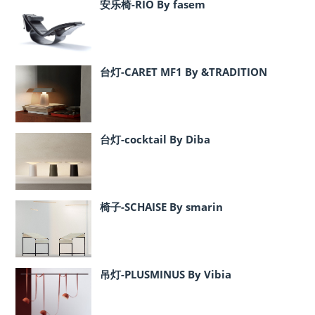
安乐椅-RIO By fasem
台灯-CARET MF1 By &TRADITION
台灯-cocktail By Diba
椅子-SCHAISE By smarin
吊灯-PLUSMINUS By Vibia