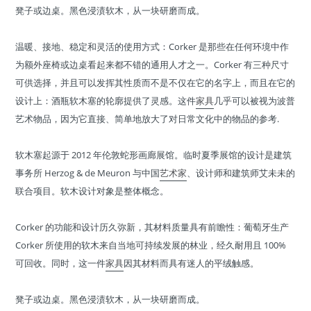
凳子或边桌。黑色浸渍软木，从一块研磨而成。
温暖、接地、稳定和灵活的使用方式：Corker 是那些在任何环境中作
为额外座椅或边桌看起来都不错的通用人才之一。Corker 有三种尺寸
可供选择，并且可以发挥其性质而不是不仅在它的名字上，而且在它的
设计上：酒瓶软木塞的轮廓提供了灵感。这件
家具
几乎可以被视为波普
艺术物品，因为它直接、简单地放大了对日常文化中的物品的参考.
‎软木塞起源于 2012 年伦敦蛇形画廊展馆。临时夏季展馆的设计是建筑
事务所 Herzog & de Meuron 与中国
艺术家
、设计师和建筑师艾未未的
联合项目。软木设计对象是整体概念。
Corker 的功能和设计历久弥新，其材料质量具有前瞻性：葡萄牙生产
Corker 所使用的软木来自当地可持续发展的林业，经久耐用且 100%
可回收。同时，这一件
家具
因其材料而具有迷人的平绒触感。
凳子或边桌。黑色浸渍软木，从一块研磨而成。