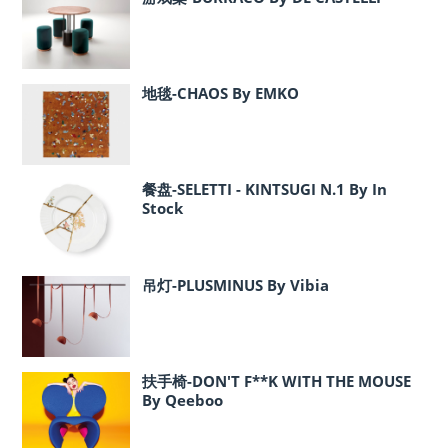
地毯-CHAOS By EMKO
餐盘-SELETTI - KINTSUGI N.1 By In
Stock
吊灯-PLUSMINUS By Vibia
扶手椅-DON'T F**K WITH THE MOUSE
By Qeeboo