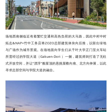
场地西南侧临近有着繁忙交通和高热负荷的大马路，因此中村中村
拓志&NAP+竹中工务店将ZOZO总部建筑体块向后推，以留出绿地
与广场作为城市景观。在场地面向学生们从千叶大学正门至火车站
所需经过的学院大道（Gakuen-Dori ）一侧，建筑师则打造了无柱
式开放空间，并让“漂浮”般屋顶的悬挑屋檐向南、北方向伸展，以此
寻求总部空间与学院大道的融合。