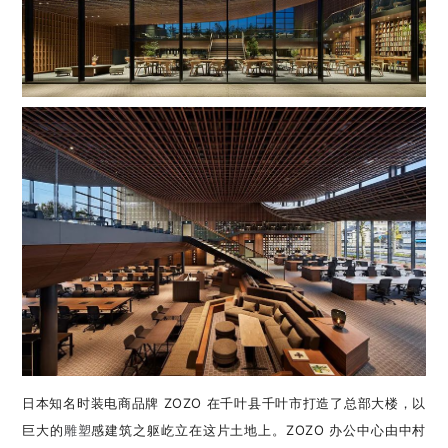
日本知名时装电商品
牌 ZOZO 在千叶县千叶市打造了总部大楼，以
巨大的
雕塑
感建筑之躯屹立在这片土地上。
ZOZO 办公中心由中村