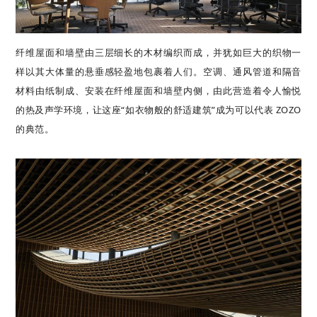
纤维屋面和墙壁由三层细长的木材编织而成，并犹如巨大的织物一
样以其大体量的悬垂感轻盈地包裹着人们。空调、通风管道和隔音
材料由纸制成、安装在纤维屋面和墙壁内侧，由此营造着令人愉悦
的热及声学环境，让这座“如衣物般的舒适建筑”成为可以代表 ZOZO
的典范。