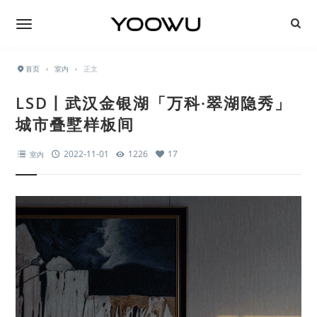
首页
›
室内
›
正文
LSD丨武汉金银湖「万科·翠湖隐秀」
城市叠墅样板间
2022-11-01
1226
17
室内