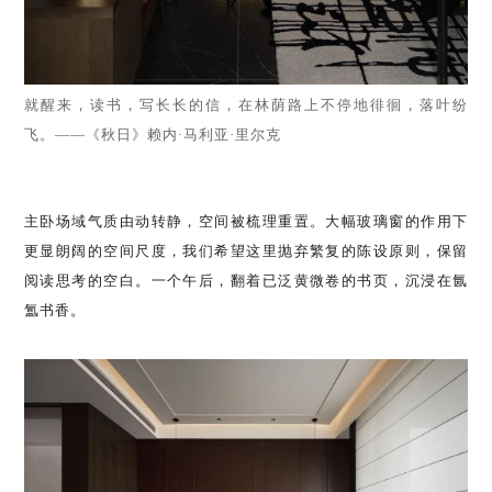
就醒来，读书，写长长的信，在林荫路上不停地徘徊，落叶纷
飞。
——《秋日》赖内·马利亚·里尔克
主卧场域气质由动转静，空间被梳理重置。大幅玻璃窗的作用下
更显朗阔的空间尺度，我们希望这里抛弃繁复的陈设原则，保留
阅读思考的空白。一个午后，翻着已泛黄微卷的书页，沉浸在氤
氲书香。