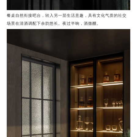
餐桌自然衔接吧台，转入另一层生活意趣，具有文化气质的社交
场景在清酒调配下余韵悠长。夜过半晌，酒微醺。