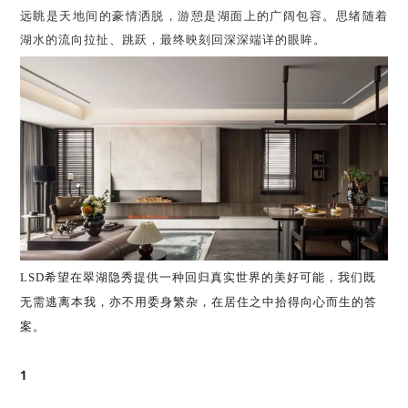
远眺是天地间的豪情洒脱，游憩是湖面上的广阔包容。思绪随着
湖水的流向拉扯、跳跃，最终映刻回深深端详的眼眸。
LSD希望在翠湖隐秀提供一种回归真实世界的美好可能，我们既
无需逃离本我，亦不用委身繁杂，在居住之中拾得向心而生的答
案。
1