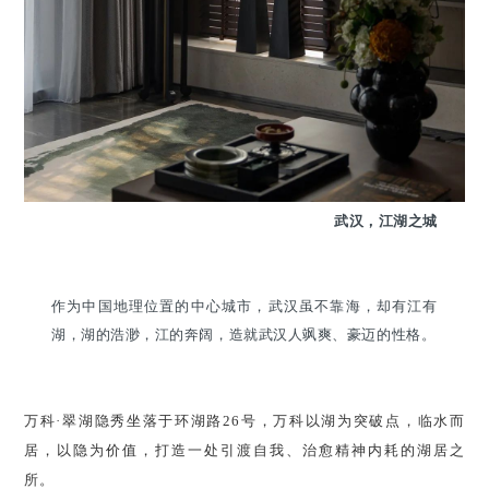
武汉，江湖之城
作为中国地理位置的中心城市，武汉虽不靠海，却有江有
湖，湖的浩渺，江的奔阔，造就武汉人飒爽、豪迈的性格。
万科·翠湖隐秀坐落于环湖路26号，万科以湖为突破点，临水而
居，以隐为价值，打造一处引渡自我、治愈精神内耗的湖居之
所。